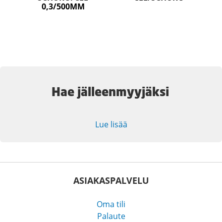
0,3/500MM
Hae jälleenmyyjäksi
Lue lisää
ASIAKASPALVELU
Oma tili
Palaute