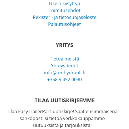
Usein kysyttyä
Toimitusehdot
Rekisteri- ja tietosuojaseloste
Palautusohjeet
YRITYS
Tietoa meistä
Yhteystiedot
info@teohydrauli.fi
+358 9 452 0030
TILAA UUTISKIRJEEMME
Tilaa EasyTrailerPart-uutiskirje! Saat ensimmäisenä
sähköpostiisi tietoa verkkokauppamme
uutuuksista ja tarjouksista.