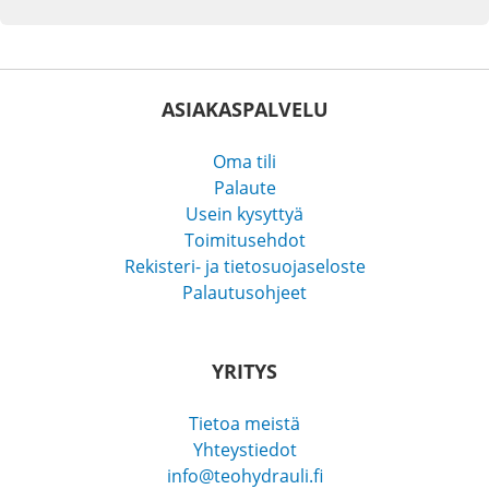
ASIAKASPALVELU
Oma tili
Palaute
Usein kysyttyä
Toimitusehdot
Rekisteri- ja tietosuojaseloste
Palautusohjeet
YRITYS
Tietoa meistä
Yhteystiedot
info@teohydrauli.fi