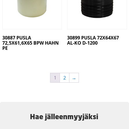
30887 PUSLA
30899 PUSLA 72X64X67
72,5X61,6X65 BPW HAHN
AL-KO D-1200
PE
1
2
→
Hae jälleenmyyjäksi