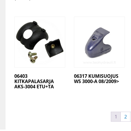
06403
06317 KUMISUOJUS
KITKAPALASARJA
WS 3000-A 08/2009>
AKS-3004 ETU+TA
1
2