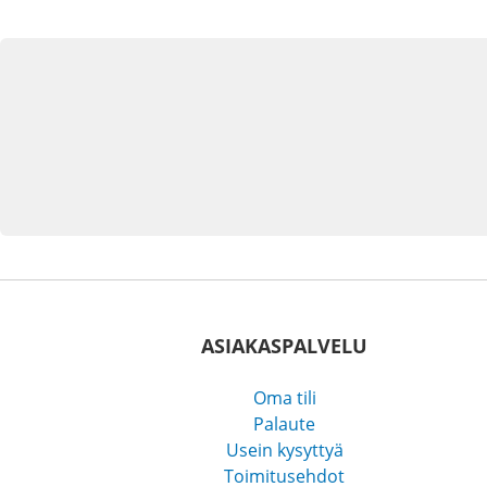
ASIAKASPALVELU
Oma tili
Palaute
Usein kysyttyä
Toimitusehdot