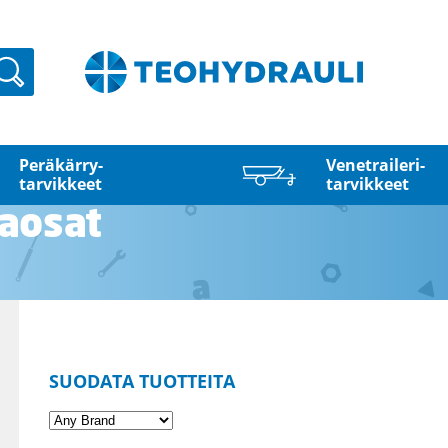
Haku
Peräkärry­
Venetraileri­
tarvikkeet
tarvikkeet
aosat
SUODATA TUOTTEITA