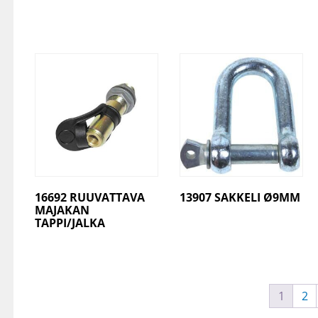
16692 RUUVATTAVA
13907 SAKKELI Ø9MM
MAJAKAN
TAPPI/JALKA
1
2