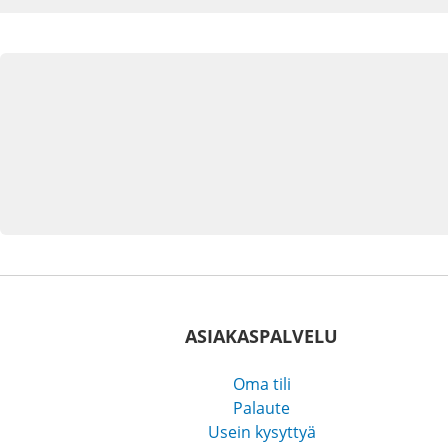
ASIAKASPALVELU
Oma tili
Palaute
Usein kysyttyä