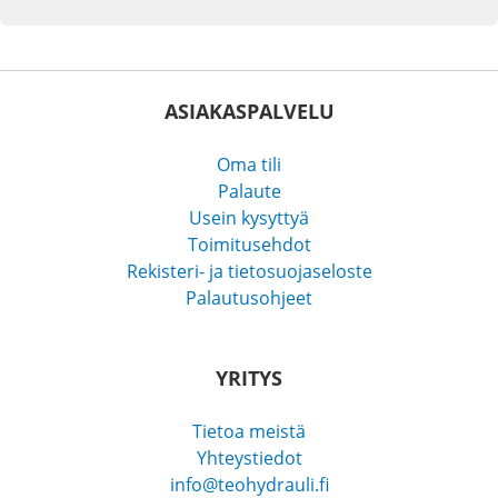
ASIAKASPALVELU
Oma tili
Palaute
Usein kysyttyä
Toimitusehdot
Rekisteri- ja tietosuojaseloste
Palautusohjeet
YRITYS
Tietoa meistä
Yhteystiedot
info@teohydrauli.fi