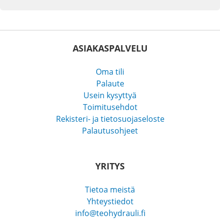
ASIAKASPALVELU
Oma tili
Palaute
Usein kysyttyä
Toimitusehdot
Rekisteri- ja tietosuojaseloste
Palautusohjeet
YRITYS
Tietoa meistä
Yhteystiedot
info@teohydrauli.fi