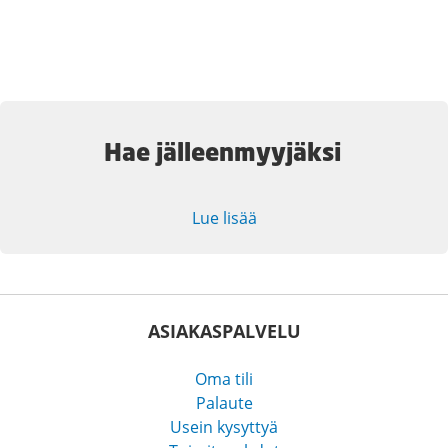
Hae jälleenmyyjäksi
Lue lisää
ASIAKASPALVELU
Oma tili
Palaute
Usein kysyttyä