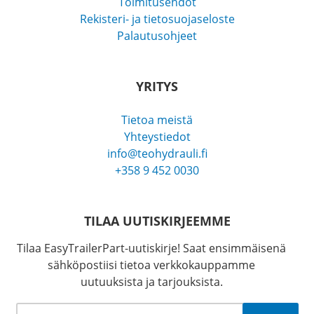
Toimitusehdot
Rekisteri- ja tietosuojaseloste
Palautusohjeet
YRITYS
Tietoa meistä
Yhteystiedot
info@teohydrauli.fi
+358 9 452 0030
TILAA UUTISKIRJEEMME
Tilaa EasyTrailerPart-uutiskirje! Saat ensimmäisenä
sähköpostiisi tietoa verkkokauppamme
uutuuksista ja tarjouksista.
Sähköposti
*