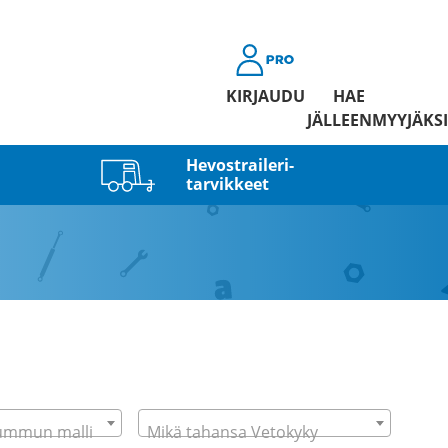
KIRJAUDU
HAE
JÄLLEENMYYJÄKSI
Hevostraileri­
tarvikkeet
ummun malli
Mikä tahansa Vetokyky