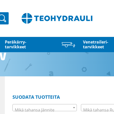
Haku
Peräkärry­
Venetraileri­
tarvikkeet
tarvikkeet
4V
SUODATA TUOTTEITA
Mikä tahansa Jännite
Mikä tahansa R