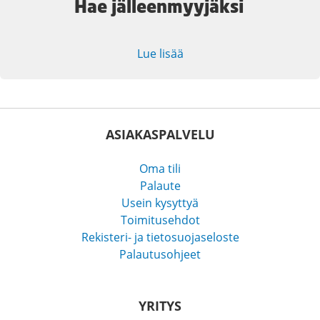
Hae jälleenmyyjäksi
Lue lisää
ASIAKASPALVELU
Oma tili
Palaute
Usein kysyttyä
Toimitusehdot
Rekisteri- ja tietosuojaseloste
Palautusohjeet
YRITYS