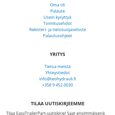
Oma tili
Palaute
Usein kysyttyä
Toimitusehdot
Rekisteri- ja tietosuojaseloste
Palautusohjeet
YRITYS
Tietoa meistä
Yhteystiedot
info@teohydrauli.fi
+358 9 452 0030
TILAA UUTISKIRJEEMME
Tilaa EasyTrailerPart-uutiskirje! Saat ensimmäisenä