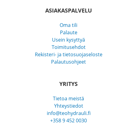
ASIAKASPALVELU
Oma tili
Palaute
Usein kysyttyä
Toimitusehdot
Rekisteri- ja tietosuojaseloste
Palautusohjeet
YRITYS
Tietoa meistä
Yhteystiedot
info@teohydrauli.fi
+358 9 452 0030