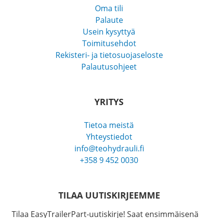
Oma tili
Palaute
Usein kysyttyä
Toimitusehdot
Rekisteri- ja tietosuojaseloste
Palautusohjeet
YRITYS
Tietoa meistä
Yhteystiedot
info@teohydrauli.fi
+358 9 452 0030
TILAA UUTISKIRJEEMME
Tilaa EasyTrailerPart-uutiskirje! Saat ensimmäisenä