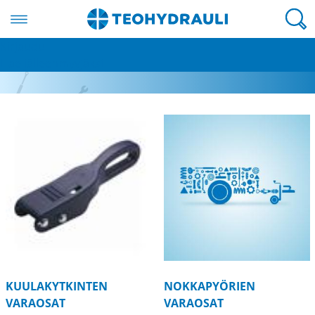
Valikko
Kirjaudu
Muut varaosat
Hae jälleenmyyjäksi
KUULAKYTKINTEN
NOKKAPYÖRIEN
VARAOSAT
VARAOSAT