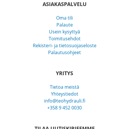
ASIAKASPALVELU
Oma tili
Palaute
Usein kysyttyä
Toimitusehdot
Rekisteri- ja tietosuojaseloste
Palautusohjeet
YRITYS
Tietoa meistä
Yhteystiedot
info@teohydrauli.fi
+358 9 452 0030
TILAA UUTISKIRJEEMME