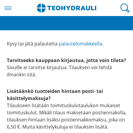
Valikko
Kirjaudu
Usein kysyttyä
Hae jälleenmyyjäksi
Kysy tai jätä palautetta
palautelomakkeella
.
Tarvitseeko kauppaan kirjautua, jotta voin tilata?
Sivuille ei tarvitse kirjautua. Tilauksen voi tehdä
ilmankin sitä.
Lisätäänkö tuotteiden hintaan posti- tai
käsittelymaksuja?
Tilaukseen lisätään toimituskulutaulukon mukaiset
toimituskulut. Mikäli tilaus maksetaan postiennakolla,
tilauksen hintaan lisäksi postiennakkomaksu, joka on
6,50 €. Muita käsittelykuluja ei tilauksiin lisätä.