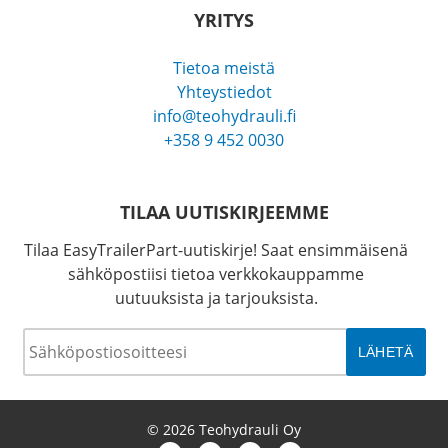
YRITYS
Tietoa meistä
Yhteystiedot
info@teohydrauli.fi
+358 9 452 0030
TILAA UUTISKIRJEEMME
Tilaa EasyTrailerPart-uutiskirje! Saat ensimmäisenä
sähköpostiisi tietoa verkkokauppamme
uutuuksista ja tarjouksista.
Sähköposti
*
© 2026 Teohydrauli Oy