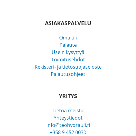
ASIAKASPALVELU
Oma tili
Palaute
Usein kysyttyä
Toimitusehdot
Rekisteri- ja tietosuojaseloste
Palautusohjeet
YRITYS
Tietoa meistä
Yhteystiedot
info@teohydrauli.fi
+358 9 452 0030