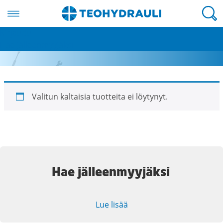
Valikko
Kirjaudu
Varalasit
Hae jälleenmyyjäksi
Valitun kaltaisia tuotteita ei löytynyt.
Hae jälleenmyyjäksi
Lue lisää