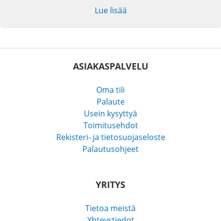
Lue lisää
ASIAKASPALVELU
Oma tili
Palaute
Usein kysyttyä
Toimitusehdot
Rekisteri- ja tietosuojaseloste
Palautusohjeet
YRITYS
Tietoa meistä
Yhteystiedot