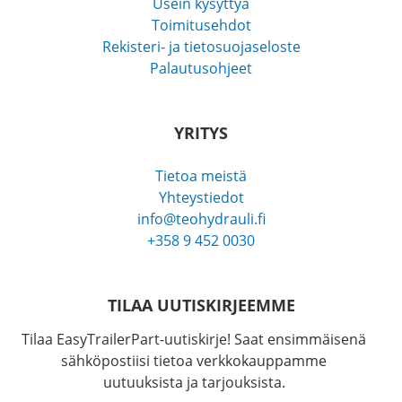
Usein kysyttyä
Toimitusehdot
Rekisteri- ja tietosuojaseloste
Palautusohjeet
YRITYS
Tietoa meistä
Yhteystiedot
info@teohydrauli.fi
+358 9 452 0030
TILAA UUTISKIRJEEMME
Tilaa EasyTrailerPart-uutiskirje! Saat ensimmäisenä
sähköpostiisi tietoa verkkokauppamme
uutuuksista ja tarjouksista.