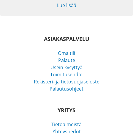
Lue lisää
ASIAKASPALVELU
Oma tili
Palaute
Usein kysyttyä
Toimitusehdot
Rekisteri- ja tietosuojaseloste
Palautusohjeet
YRITYS
Tietoa meistä
Yhteystiedot