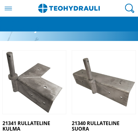
Valikko
Kirjaudu
Laituri- ja ranturitarvikkeet
Hae jälleenmyyjäksi
21341 RULLATELINE
21340 RULLATELINE
KULMA
SUORA