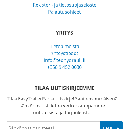
Rekisteri- ja tietosuojaseloste
Palautusohjeet
YRITYS
Tietoa meistä
Yhteystiedot
info@teohydrauli.fi
+358 9 452 0030
TILAA UUTISKIRJEEMME
Tilaa EasyTrailerPart-uutiskirje! Saat ensimmäisenä
sähköpostiisi tietoa verkkokauppamme
uutuuksista ja tarjouksista.
Sähköposti
*