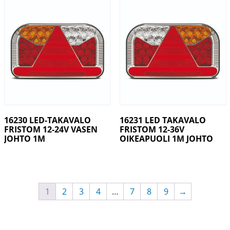
16230 LED-TAKAVALO
16231 LED TAKAVALO
FRISTOM 12-24V VASEN
FRISTOM 12-36V
JOHTO 1M
OIKEAPUOLI 1M JOHTO
1
2
3
4
…
7
8
9
→