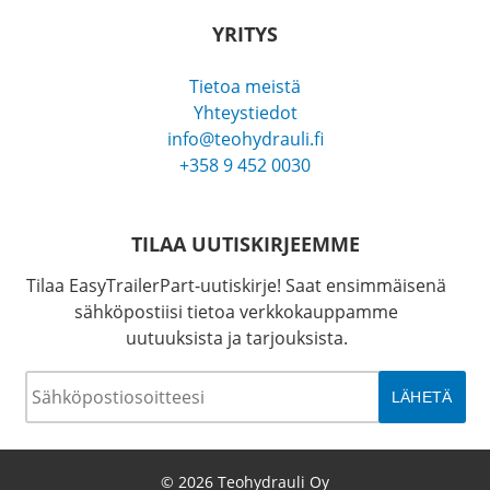
YRITYS
Tietoa meistä
Yhteystiedot
info@teohydrauli.fi
+358 9 452 0030
TILAA UUTISKIRJEEMME
Tilaa EasyTrailerPart-uutiskirje! Saat ensimmäisenä
sähköpostiisi tietoa verkkokauppamme
uutuuksista ja tarjouksista.
Sähköposti
*
© 2026 Teohydrauli Oy