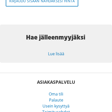
KIRJAUDU SISÄÄN NÄHDÄKSESI HINTA
Hae jälleenmyyjäksi
Lue lisää
ASIAKASPALVELU
Oma tili
Palaute
Usein kysyttyä