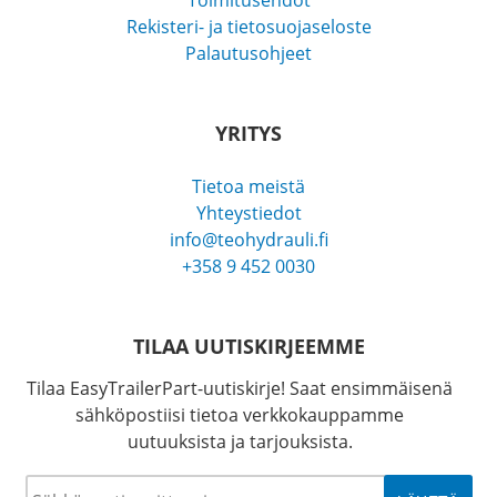
Toimitusehdot
Rekisteri- ja tietosuojaseloste
Palautusohjeet
YRITYS
Tietoa meistä
Yhteystiedot
info@teohydrauli.fi
+358 9 452 0030
TILAA UUTISKIRJEEMME
Tilaa EasyTrailerPart-uutiskirje! Saat ensimmäisenä
sähköpostiisi tietoa verkkokauppamme
uutuuksista ja tarjouksista.
Sähköposti
*