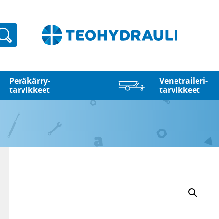
Haku
Peräkärry­
Venetraileri­
tarvikkeet
tarvikkeet