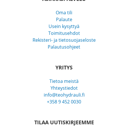
Oma tili
Palaute
Usein kysyttyä
Toimitusehdot
Rekisteri- ja tietosuojaseloste
Palautusohjeet
YRITYS
Tietoa meistä
Yhteystiedot
info@teohydrauli.fi
+358 9 452 0030
TILAA UUTISKIRJEEMME