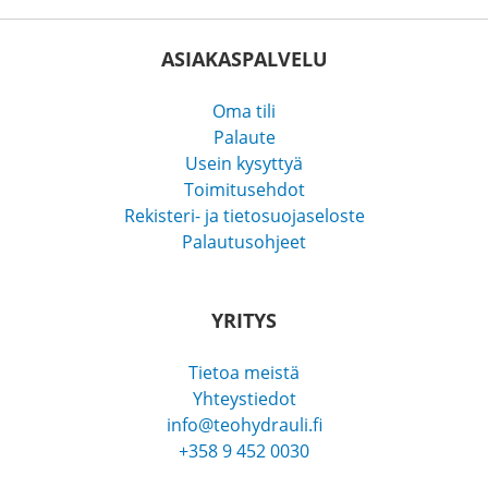
ASIAKASPALVELU
Oma tili
Palaute
Usein kysyttyä
Toimitusehdot
Rekisteri- ja tietosuojaseloste
Palautusohjeet
YRITYS
Tietoa meistä
Yhteystiedot
info@teohydrauli.fi
+358 9 452 0030