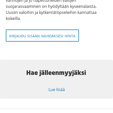
vanhojen ja jo hapettuneiden valojen
suojarasvaaminen on hyödyltään kyseenalaista.
Uusiin valoihin ja kytkentätöpseleihin kannattaa
kokeilla.
KIRJAUDU SISÄÄN NÄHDÄKSESI HINTA
Hae jälleenmyyjäksi
Lue lisää