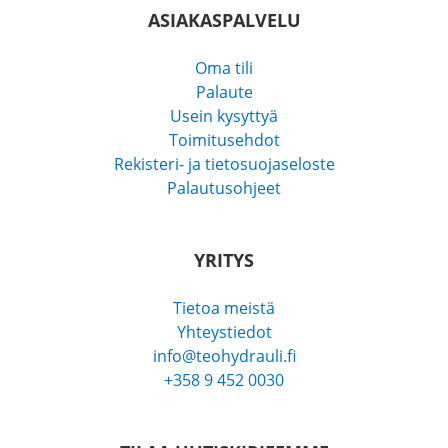
ASIAKASPALVELU
Oma tili
Palaute
Usein kysyttyä
Toimitusehdot
Rekisteri- ja tietosuojaseloste
Palautusohjeet
YRITYS
Tietoa meistä
Yhteystiedot
info@teohydrauli.fi
+358 9 452 0030