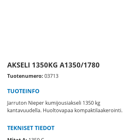
AKSELI 1350KG A1350/1780
Tuotenumero:
03713
TUOTEINFO
Jarruton Nieper kumijousiakseli 1350 kg
kantavuudella. Huoltovapaa kompaktilaakerointi.
TEKNISET TIEDOT
Mitat A:
1350 C