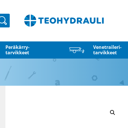
Haku
Peräkärry­
Venetraileri­
tarvikkeet
tarvikkeet