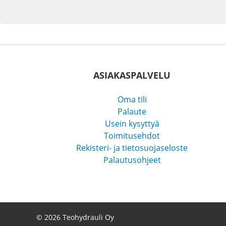
ASIAKASPALVELU
Oma tili
Palaute
Usein kysyttyä
Toimitusehdot
Rekisteri- ja tietosuojaseloste
Palautusohjeet
© 2026 Teohydrauli Oy