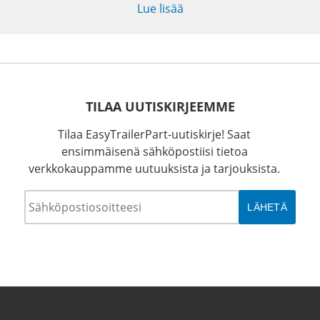
Lue lisää
TILAA UUTISKIRJEEMME
Tilaa EasyTrailerPart-uutiskirje! Saat
ensimmäisenä sähköpostiisi tietoa
verkkokauppamme uutuuksista ja tarjouksista.
Sähköposti
*