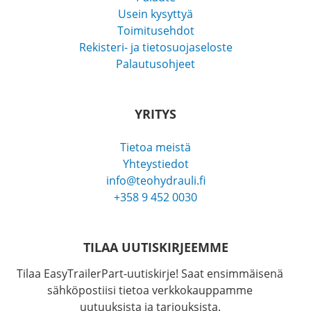
Usein kysyttyä
Toimitusehdot
Rekisteri- ja tietosuojaseloste
Palautusohjeet
YRITYS
Tietoa meistä
Yhteystiedot
info@teohydrauli.fi
+358 9 452 0030
TILAA UUTISKIRJEEMME
Tilaa EasyTrailerPart-uutiskirje! Saat ensimmäisenä
sähköpostiisi tietoa verkkokauppamme
uutuuksista ja tarjouksista.