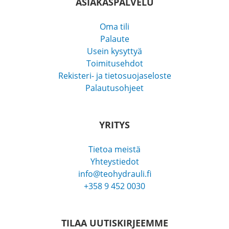
ASIAKASPALVELU
Oma tili
Palaute
Usein kysyttyä
Toimitusehdot
Rekisteri- ja tietosuojaseloste
Palautusohjeet
YRITYS
Tietoa meistä
Yhteystiedot
info@teohydrauli.fi
+358 9 452 0030
TILAA UUTISKIRJEEMME