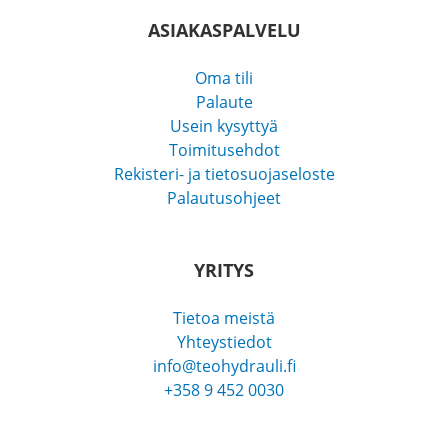
ASIAKASPALVELU
Oma tili
Palaute
Usein kysyttyä
Toimitusehdot
Rekisteri- ja tietosuojaseloste
Palautusohjeet
YRITYS
Tietoa meistä
Yhteystiedot
info@teohydrauli.fi
+358 9 452 0030