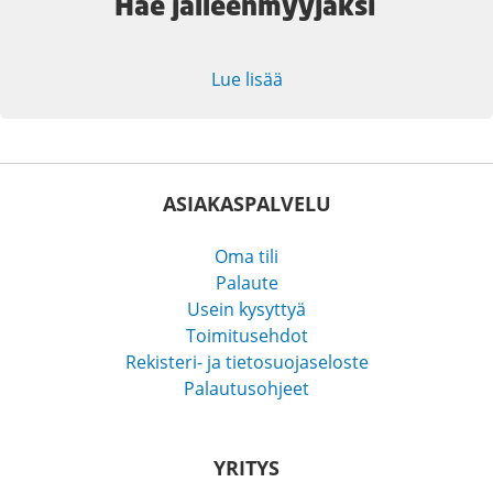
Hae jälleenmyyjäksi
Lue lisää
ASIAKASPALVELU
Oma tili
Palaute
Usein kysyttyä
Toimitusehdot
Rekisteri- ja tietosuojaseloste
Palautusohjeet
YRITYS