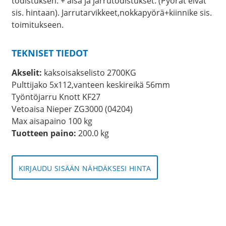
todistuksen. + aisa ja jarrutodistukset. (Pyörät eivät
sis. hintaan). Jarrutarvikkeet,nokkapyörä+kiinnike sis.
toimitukseen.
TEKNISET TIEDOT
Akselit:
kaksoisakselisto 2700KG
Pulttijako 5x112,vanteen keskireikä 56mm
Työntöjarru Knott KF27
Vetoaisa Nieper ZG3000 (04204)
Max aisapaino 100 kg
Tuotteen paino:
200.0 kg
KIRJAUDU SISÄÄN NÄHDÄKSESI HINTA