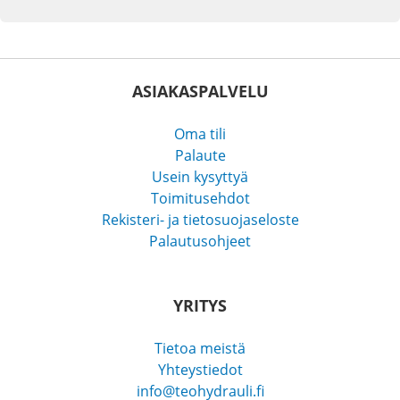
ASIAKASPALVELU
Oma tili
Palaute
Usein kysyttyä
Toimitusehdot
Rekisteri- ja tietosuojaseloste
Palautusohjeet
YRITYS
Tietoa meistä
Yhteystiedot
info@teohydrauli.fi