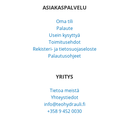
ASIAKASPALVELU
Oma tili
Palaute
Usein kysyttyä
Toimitusehdot
Rekisteri- ja tietosuojaseloste
Palautusohjeet
YRITYS
Tietoa meistä
Yhteystiedot
info@teohydrauli.fi
+358 9 452 0030