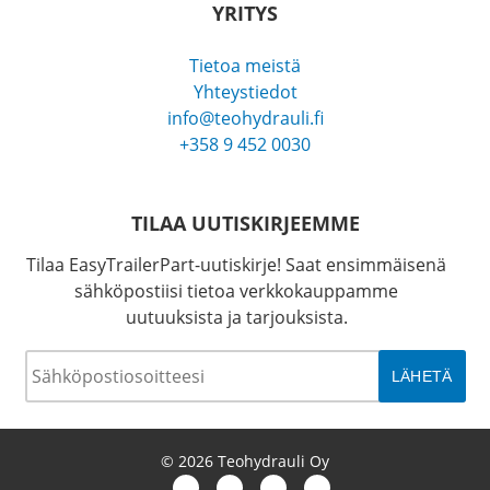
YRITYS
Tietoa meistä
Yhteystiedot
info@teohydrauli.fi
+358 9 452 0030
TILAA UUTISKIRJEEMME
Tilaa EasyTrailerPart-uutiskirje! Saat ensimmäisenä
sähköpostiisi tietoa verkkokauppamme
uutuuksista ja tarjouksista.
Sähköposti
*
© 2026 Teohydrauli Oy