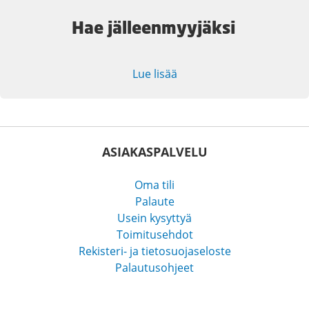
Hae jälleenmyyjäksi
Lue lisää
ASIAKASPALVELU
Oma tili
Palaute
Usein kysyttyä
Toimitusehdot
Rekisteri- ja tietosuojaseloste
Palautusohjeet