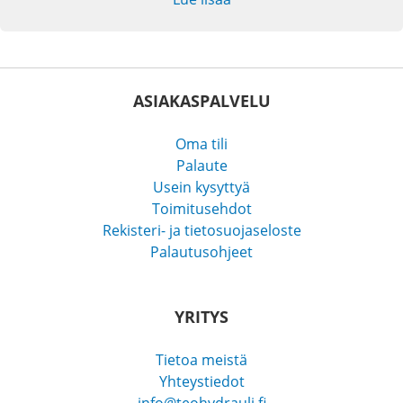
ASIAKASPALVELU
Oma tili
Palaute
Usein kysyttyä
Toimitusehdot
Rekisteri- ja tietosuojaseloste
Palautusohjeet
YRITYS
Tietoa meistä
Yhteystiedot
info@teohydrauli.fi