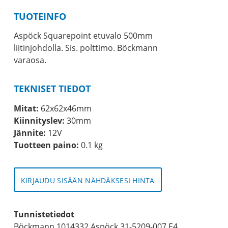
TUOTEINFO
Aspöck Squarepoint etuvalo 500mm
liitinjohdolla. Sis. polttimo. Böckmann
varaosa.
TEKNISET TIEDOT
Mitat:
62x62x46mm
Kiinnityslev:
30mm
Jännite:
12V
Tuotteen paino:
0.1 kg
KIRJAUDU SISÄÄN NÄHDÄKSESI HINTA
Tunnistetiedot
Böckmann 1014332 Aspöck 31-5209-007 E4