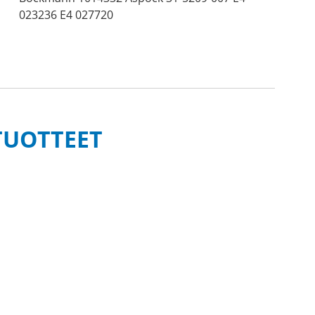
023236 E4 027720
TUOTTEET