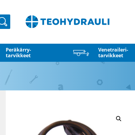
Haku
Peräkärry­
Venetraileri­
tarvikkeet
tarvikkeet