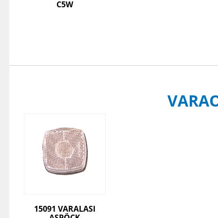
C5W
VARA
15091 VARALASI
ASPÖCK