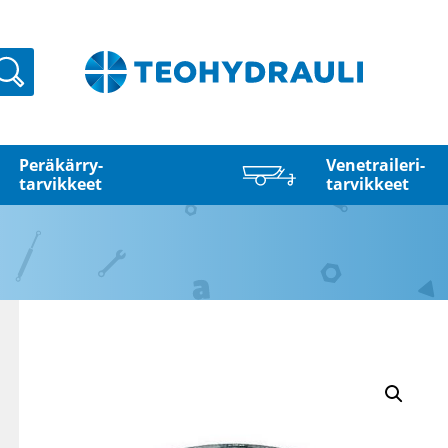
Haku
Peräkärry­
Venetraileri­
tarvikkeet
tarvikkeet