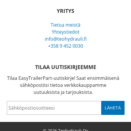
YRITYS
Tietoa meistä
Yhteystiedot
info@teohydrauli.fi
+358 9 452 0030
TILAA UUTISKIRJEEMME
Tilaa EasyTrailerPart-uutiskirje! Saat ensimmäisenä
sähköpostiisi tietoa verkkokauppamme
uutuuksista ja tarjouksista.
Sähköposti
*
© 2026 Teohydrauli Oy