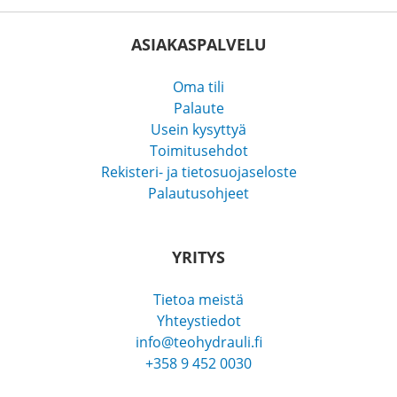
ASIAKASPALVELU
Oma tili
Palaute
Usein kysyttyä
Toimitusehdot
Rekisteri- ja tietosuojaseloste
Palautusohjeet
YRITYS
Tietoa meistä
Yhteystiedot
info@teohydrauli.fi
+358 9 452 0030