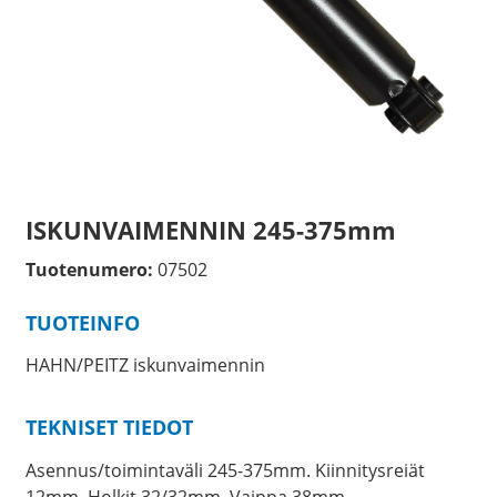
ISKUNVAIMENNIN 245-375mm
Tuotenumero:
07502
TUOTEINFO
HAHN/PEITZ iskunvaimennin
TEKNISET TIEDOT
Asennus/toimintaväli 245-375mm. Kiinnitysreiät
12mm, Holkit 32/32mm, Vaippa 38mm