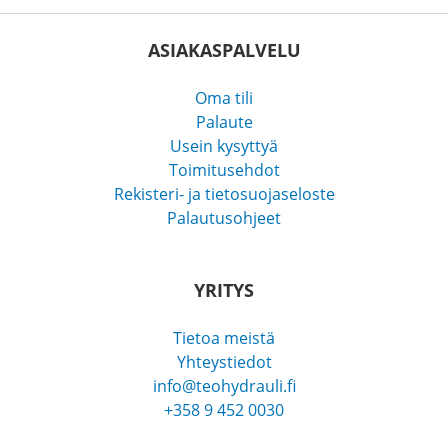
ASIAKASPALVELU
Oma tili
Palaute
Usein kysyttyä
Toimitusehdot
Rekisteri- ja tietosuojaseloste
Palautusohjeet
YRITYS
Tietoa meistä
Yhteystiedot
info@teohydrauli.fi
+358 9 452 0030