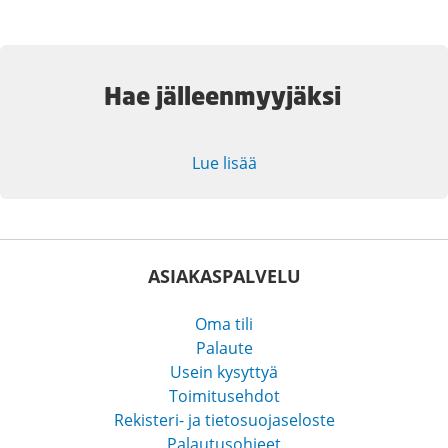
Hae jälleenmyyjäksi
Lue lisää
ASIAKASPALVELU
Oma tili
Palaute
Usein kysyttyä
Toimitusehdot
Rekisteri- ja tietosuojaseloste
Palautusohjeet