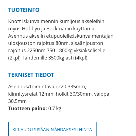
TUOTEINFO
Knott Iskunvaimennin kumijousiakseleihin
myös Hobbyn ja Böckmanin käyttämä.
Asennus akselin etupuolelle:iskunvaimentajan
ulosjouston rajoitus 80nm, sisäänjouston
rajoitus 2250nm 750-1800kg yksiakseliselle
(2kpl) Tandemille 3500kg asti (4kpl)
TEKNISET TIEDOT
Asennus/toimintaväli 220-335mm,
kiinnitysreiät 12mm, holkit 30/30mm, vaippa
30.5mm
Tuotteen paino:
0.7 kg
KIRJAUDU SISÄÄN NÄHDÄKSESI HINTA