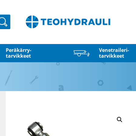
Haku
Peräkärry­
Venetraileri­
tarvikkeet
tarvikkeet