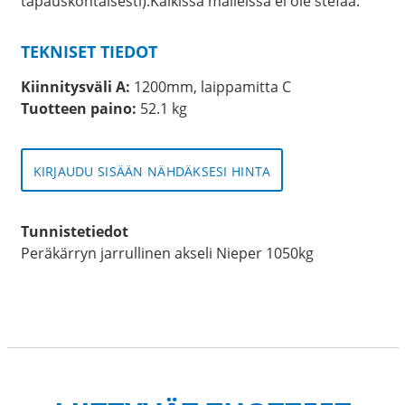
tapauskohtaisesti).Kaikissa malleissa ei ole stefaa.
TEKNISET TIEDOT
Kiinnitysväli A:
1200mm, laippamitta C
Tuotteen paino:
52.1 kg
KIRJAUDU SISÄÄN NÄHDÄKSESI HINTA
Tunnistetiedot
Peräkärryn jarrullinen akseli Nieper 1050kg