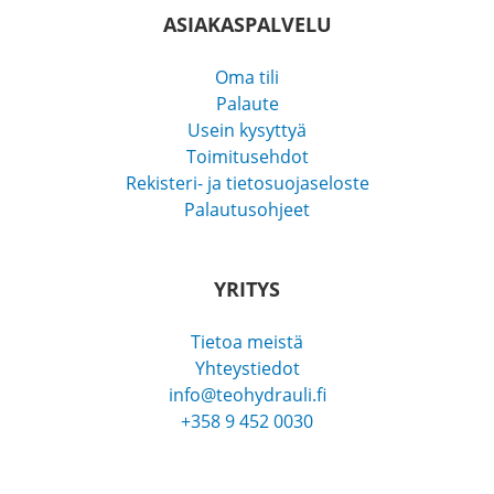
ASIAKASPALVELU
Oma tili
Palaute
Usein kysyttyä
Toimitusehdot
Rekisteri- ja tietosuojaseloste
Palautusohjeet
YRITYS
Tietoa meistä
Yhteystiedot
info@teohydrauli.fi
+358 9 452 0030