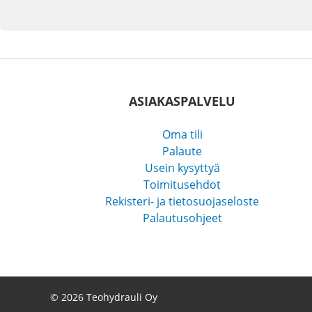
ASIAKASPALVELU
Oma tili
Palaute
Usein kysyttyä
Toimitusehdot
Rekisteri- ja tietosuojaseloste
Palautusohjeet
© 2026 Teohydrauli Oy