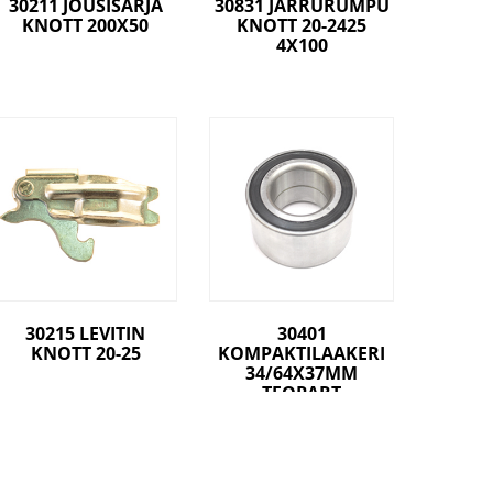
30211 JOUSISARJA
30831 JARRURUMPU
I
KNOTT 200X50
KNOTT 20-2425
4X100
30215 LEVITIN
30401
KNOTT 20-25
KOMPAKTILAAKERI
34/64X37MM
TEOPART