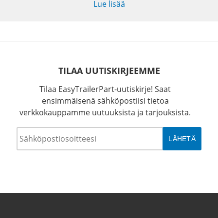
Lue lisää
TILAA UUTISKIRJEEMME
Tilaa EasyTrailerPart-uutiskirje! Saat
ensimmäisenä sähköpostiisi tietoa
verkkokauppamme uutuuksista ja tarjouksista.
Sähköposti
*