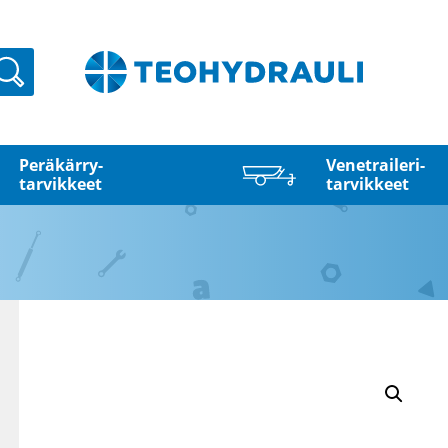
Haku
Peräkärry­
Venetraileri­
tarvikkeet
tarvikkeet