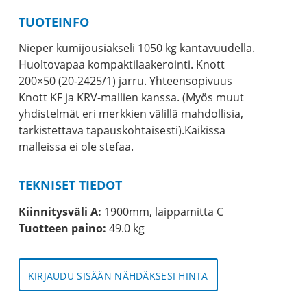
TUOTEINFO
Nieper kumijousiakseli 1050 kg kantavuudella.
Huoltovapaa kompaktilaakerointi. Knott
200×50 (20-2425/1) jarru. Yhteensopivuus
Knott KF ja KRV-mallien kanssa. (Myös muut
yhdistelmät eri merkkien välillä mahdollisia,
tarkistettava tapauskohtaisesti).Kaikissa
malleissa ei ole stefaa.
TEKNISET TIEDOT
Kiinnitysväli A:
1900mm, laippamitta C
Tuotteen paino:
49.0 kg
KIRJAUDU SISÄÄN NÄHDÄKSESI HINTA