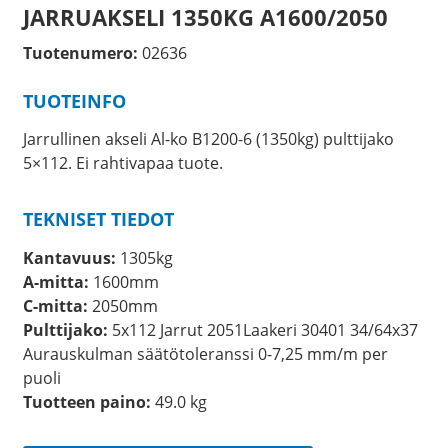
JARRUAKSELI 1350KG A1600/2050
Tuotenumero:
02636
TUOTEINFO
Jarrullinen akseli Al-ko B1200-6 (1350kg) pulttijako
5×112. Ei rahtivapaa tuote.
TEKNISET TIEDOT
Kantavuus:
1305kg
A-mitta:
1600mm
C-mitta:
2050mm
Pulttijako:
5x112 Jarrut 2051Laakeri 30401 34/64x37
Aurauskulman säätötoleranssi 0-7,25 mm/m per
puoli
Tuotteen paino:
49.0 kg