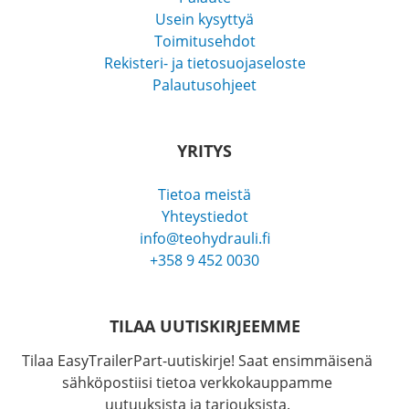
Usein kysyttyä
Toimitusehdot
Rekisteri- ja tietosuojaseloste
Palautusohjeet
YRITYS
Tietoa meistä
Yhteystiedot
info@teohydrauli.fi
+358 9 452 0030
TILAA UUTISKIRJEEMME
Tilaa EasyTrailerPart-uutiskirje! Saat ensimmäisenä
sähköpostiisi tietoa verkkokauppamme
uutuuksista ja tarjouksista.