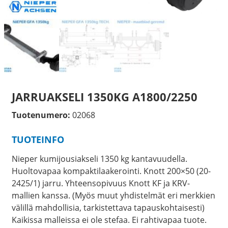
JARRUAKSELI 1350KG A1800/2250
Tuotenumero:
02068
TUOTEINFO
Nieper kumijousiakseli 1350 kg kantavuudella.
Huoltovapaa kompaktilaakerointi. Knott 200×50 (20-
2425/1) jarru. Yhteensopivuus Knott KF ja KRV-
mallien kanssa. (Myös muut yhdistelmät eri merkkien
välillä mahdollisia, tarkistettava tapauskohtaisesti)
Kaikissa malleissa ei ole stefaa. Ei rahtivapaa tuote.