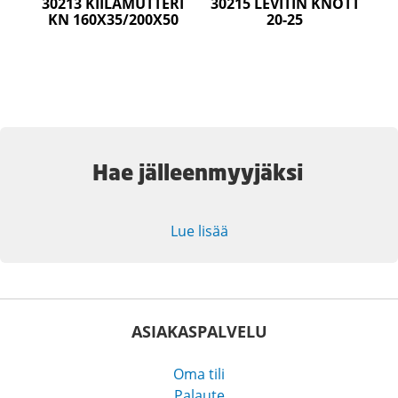
30213 KIILAMUTTERI
30215 LEVITIN KNOTT
KN 160X35/200X50
20-25
Hae jälleenmyyjäksi
Lue lisää
ASIAKASPALVELU
Oma tili
Palaute