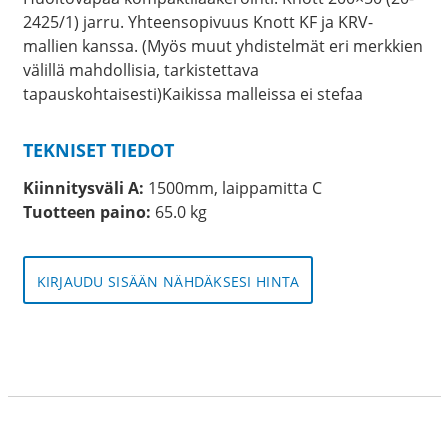
2425/1) jarru. Yhteensopivuus Knott KF ja KRV-
mallien kanssa. (Myös muut yhdistelmät eri merkkien
välillä mahdollisia, tarkistettava
tapauskohtaisesti)Kaikissa malleissa ei stefaa
TEKNISET TIEDOT
Kiinnitysväli A:
1500mm, laippamitta C
Tuotteen paino:
65.0 kg
KIRJAUDU SISÄÄN NÄHDÄKSESI HINTA