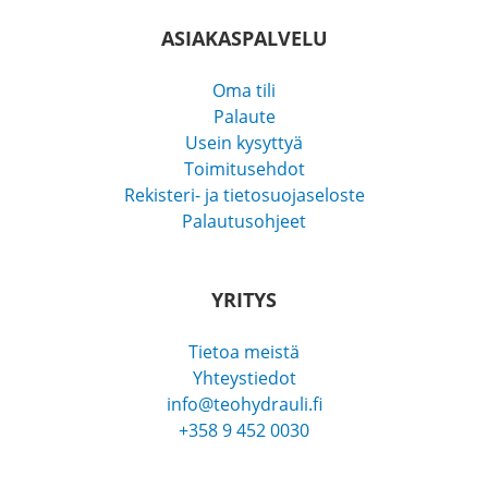
ASIAKASPALVELU
Oma tili
Palaute
Usein kysyttyä
Toimitusehdot
Rekisteri- ja tietosuojaseloste
Palautusohjeet
YRITYS
Tietoa meistä
Yhteystiedot
info@teohydrauli.fi
+358 9 452 0030