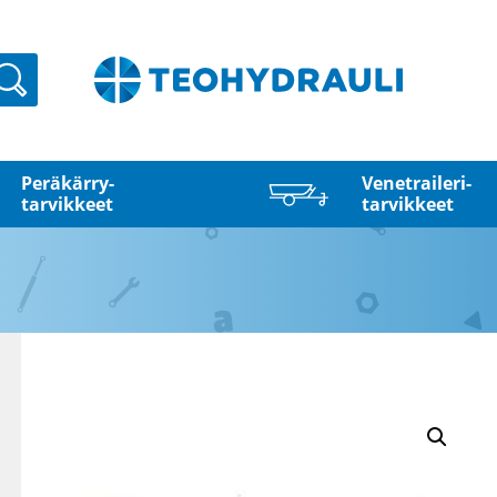
Haku
Peräkärry­
Venetraileri­
tarvikkeet
tarvikkeet