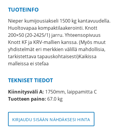
TUOTEINFO
Nieper kumijousiakseli 1500 kg kantavuudella.
Huoltovapaa kompaktilaakerointi. Knott
200×50 (20-2425/1) jarru. Yhteensopivuus
Knott KF ja KRV-mallien kanssa. (Myös muut
yhdistelmät eri merkkien välillä mahdollisia,
tarkistettava tapauskohtaisesti)Kaikissa
malleissa ei stefaa
TEKNISET TIEDOT
Kiinnitysväli A:
1750mm, laippamitta C
Tuotteen paino:
67.0 kg
KIRJAUDU SISÄÄN NÄHDÄKSESI HINTA